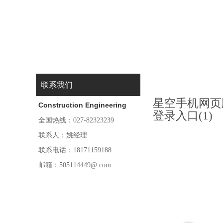
联系我们
星空手机网页
Construction Engineering
登录入口(1)
全国热线：027-82323239
联系人：姚经理
联系电话：18171159188
邮箱：505114449@.com
新洲区阳逻
地址：湖北省武汉市
经济开发区金阳大道8 号