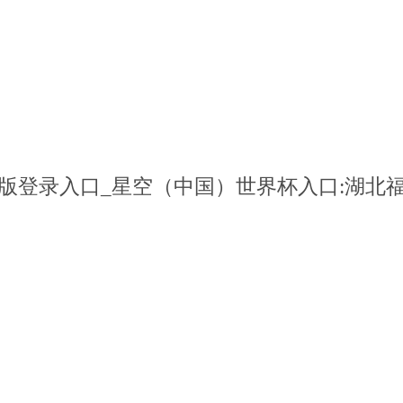
版登录入口_星空（中国）世界杯入口:湖北