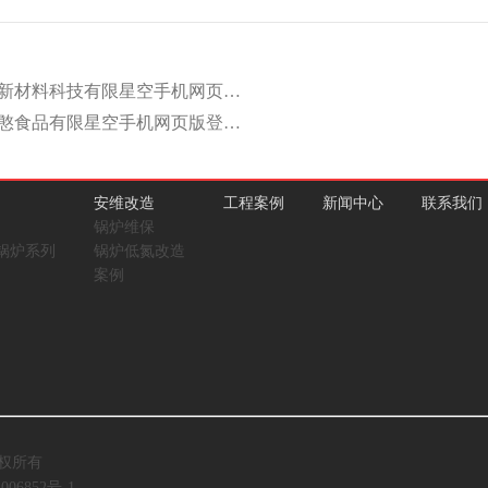
湖北碧拓新材料科技有限星空手机网页版登录入口
湖北袁老憨食品有限星空手机网页版登录入口锅炉
安维改造
工程案例
新闻中心
联系我们
锅炉维保
锅炉系列
锅炉低氮改造
案例
版权所有
006852号-1