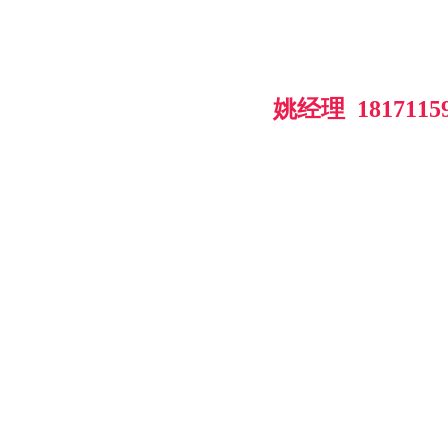
姚经理  
1817115