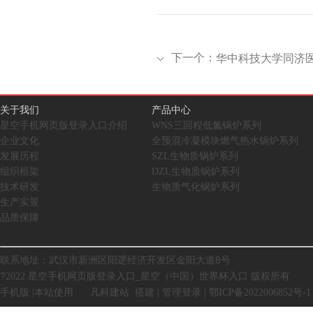
下一个：
关于我们
产品中心
星空手机网页版登录入口介绍
WNS三回程低氮锅炉系列
企业文化
全预混冷凝模块燃气热水锅炉系列
发展历程
SZL生物质锅炉系列
组织框架
DZL生物质锅炉系列
技术研发
生物质气化锅炉系列
生产实景
品质保障
联系地址：武汉市新洲区阳逻经济开发区金阳大道8号
?
2022 星空手机网页版登录入口_星空（中国）世界杯入口 版权所有
手机版
|
本站使用
凡科建站
搭建
|
管理登录
|
鄂ICP备2022006852号-1