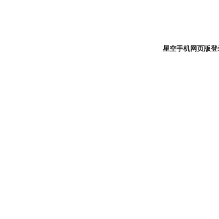
星空手机网页版登