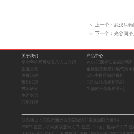
上一个：
下一个：
光谷同济
关于我们
产品中心
星空手机网页版登录入口介绍
WNS三回程低氮锅炉系列
企业文化
全预混冷凝模块燃气热水
发展历程
SZL生物质锅炉系列
组织框架
DZL生物质锅炉系列
技术研发
生物质气化锅炉系列
生产实景
品质保障
联系地址：武汉市新洲区阳逻经济开发区金阳大道8号
?
2022 星空手机网页版登录入口_星空（中国）世界杯入口 
手机版
|
本站使用
凡科建站
搭建
|
管理登录
|
鄂ICP备2022