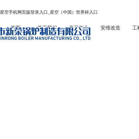
星空手机网页版登录入口_星空（中国）世界杯入口
首页
关于我们
产品中心
安维改造
工