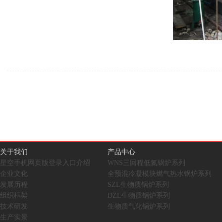
关于我们
产品中心
星空手机网页版登录入口介绍
WNS三回程低氮锅炉系列
企业文化
全预混冷凝模块燃气热水锅炉系列
发展历程
SZL生物质锅炉系列
组织框架
DZL生物质锅炉系列
技术研发
生物质气化锅炉系列
生产实景