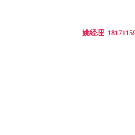
姚经理  
1817115