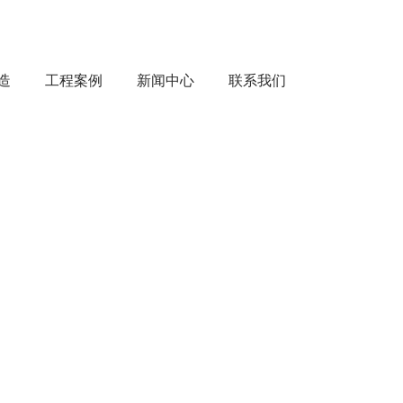
造
工程案例
新闻中心
联系我们