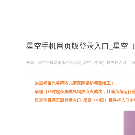
星空手机网页版登录入口_星空
来源：星空手机网页版登录入口_星空（中国）世界杯入口 2022-
热烈祝贺光谷同济儿童医院锅炉项目竣工！
该项目
吨超低氮燃气锅炉点火成功，且满负荷运行
15
星空手机网页版登录入口_星空（中国）世界杯入口