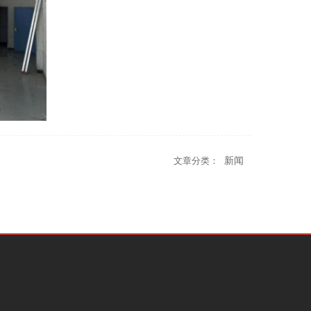
文章分类：
新闻