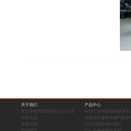
关于我们
产品中心
星空手机网页版登录入口介绍
WNS三回程低氮锅炉系列
企业文化
全预混冷凝模块燃气热水
发展历程
SZL生物质锅炉系列
组织框架
DZL生物质锅炉系列